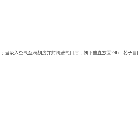
；当吸入空气至满刻度并封闭进气口后，朝下垂直放置24h，芯子自