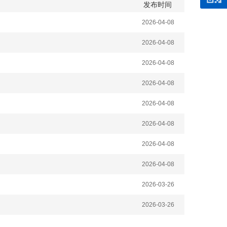
发布时间
2026-04-08
2026-04-08
2026-04-08
2026-04-08
2026-04-08
2026-04-08
2026-04-08
2026-04-08
2026-03-26
2026-03-26