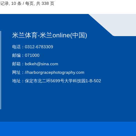
条记录,
10 条 / 每页, 共
338 页
米兰体育-米兰online(中国)
电话：0312-6783309
邮编：071000
邮箱：bdkeh@sina.com
网址：//harborgracephotography.com
地址：保定市北二环5699号大学科技园1-B-502