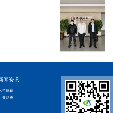
新闻资讯
米兰体育
行业动态