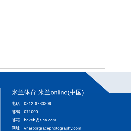
米兰体育-米兰online(中国)
电话：0312-6783309
邮编：071000
邮箱：bdkeh@sina.com
网址：//harborgracephotography.com