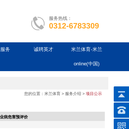
服务热线：
0312-6783309
户服务
诚聘英才
米兰体育-米兰
online(中国)
您的位置：
米兰体育
> 服务介绍 >
项目公示
职业病危害预评价