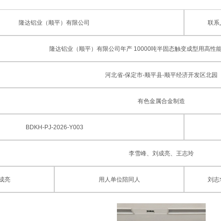
隆达铝业（顺平）有限公司
联系
隆达铝业（顺平）有限公司年产 10000吨半固态触变成型用高性
河北省-保定市-顺平县-顺平经济开发区北园
有色金属合金制造
BDKH-PJ-2026-Y003
李雪峰、刘成亮、王志玲
成亮
用人单位陪同人
刘志