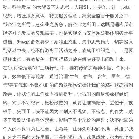
动、科学发展”的大背景下去思考，去谋划，去实施，进一步统一
思想，增强服务意识，转变服务理念，寓安全监管于服务之中，
帮企业之所需，急企业之所急，解企业之所困，这既是适应我市
经济社会发展的客观需要，也是实现全市安监系统整体服务水平
进档、升级的必然要求；须端正态度，集中思想精力，切实投入
到活动中去，绝不能游离于活动之外，凌驾于组织之上。二是要
抓住重点，有的放矢，切实把精力放在解决好突出问题上来。
在“大讨论活动”和“三项行动”中，要有效解决精神不振、作风不
实、效率低下等现象，通过治理“牛气、俗气、贪气、匪气、惰
气”等五气和“小鬼难缠”的问题及整饬纪律让我们的精神状态得到
改善，让我们的工作效率得到提升，让我们的自身形象得到好
转。对于不守纪律，松松散散的，就要让他摘帽子、丢位子、挨
板子、失面子，决不能因为个别人不规矩、不检点、乱作为，败
坏了安监队伍的整体形象，影响了整个系统的声誉；决不能因为
个人的不良行为让社会、让领导、让群众对我们不满，葬送了我
们来之不易的大好局面。三是抓紧行动，速见成效，努力把功夫