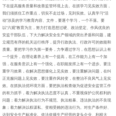
下在提高服务质量和改善监管环境上去。在抓学习见实效方面，
我们须抓住工作重点，切实不走过场，见到实效。认真学习“活
动”涉及的学习教育内容、文件，要逐个学习，一个不落。要
以“六观”教育为主，努力打造思想过硬、政治坚定、作风优良的
安监干部队伍，下大力解决安全生产领域的突出矛盾和问题，建
立规范有序的机关运行秩序，提升行政执法、行政许可的效能和
质量。要把学习作为第一要务，力争通过学习，在思想认识上有
一个提升，在理论素养上有一个提高，在工作能力上有一个加
强，在服务意识上有一个强化，在职能发挥上有一个进步。要注
重学习效果，在解决思想僵化上见实效，要注重解决问题，在纠
正克服问题上见实效，要注重作风转变，在整治不良风气上见实
效。在抓执法优环境方面，要把执法检查做为促进安全监管工作
的有力抓手，着力解决执法态度不认真，不重视保护公民权利的
问题；着力解决执法行为不规范、执法粗暴、违法执法的不良现
象；着力解决以权谋私、变相受贿的违法行为。对生产条件好、
达到安全生产标准化、依法依规生产经营的龙头企业、利税大