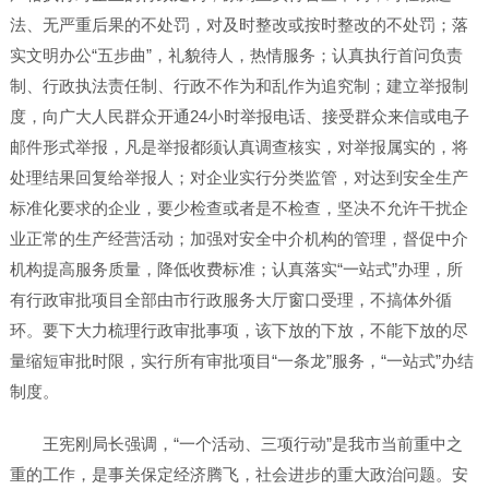
法、无严重后果的不处罚，对及时整改或按时整改的不处罚；落
实文明办公“五步曲”，礼貌待人，热情服务；认真执行首问负责
制、行政执法责任制、行政不作为和乱作为追究制；建立举报制
度，向广大人民群众开通24小时举报电话、接受群众来信或电子
邮件形式举报，凡是举报都须认真调查核实，对举报属实的，将
处理结果回复给举报人；对企业实行分类监管，对达到安全生产
标准化要求的企业，要少检查或者是不检查，坚决不允许干扰企
业正常的生产经营活动；加强对安全中介机构的管理，督促中介
机构提高服务质量，降低收费标准；认真落实“一站式”办理，所
有行政审批项目全部由市行政服务大厅窗口受理，不搞体外循
环。要下大力梳理行政审批事项，该下放的下放，不能下放的尽
量缩短审批时限，实行所有审批项目“一条龙”服务，“一站式”办结
制度。
王宪刚局长强调，“一个活动、三项行动”是我市当前重中之
重的工作，是事关保定经济腾飞，社会进步的重大政治问题。安